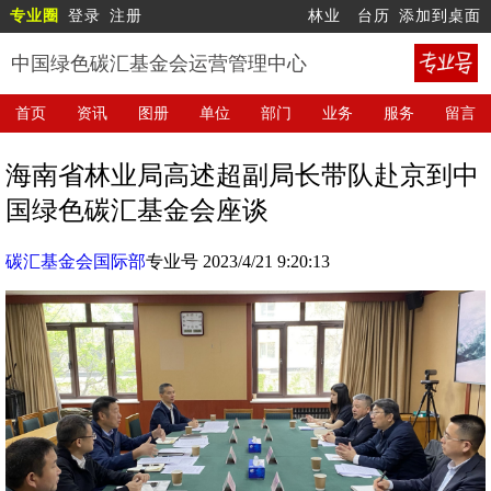
专业圈
登录
注册
林业
台历
添加到桌面
中国绿色碳汇基金会运营管理中心
首页
资讯
图册
单位
部门
业务
服务
留言
海南省林业局高述超副局长带队赴京到中
国绿色碳汇基金会座谈
碳汇基金会国际部
专业号 2023/4/21 9:20:13